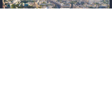
Краснодар:
путешествие по
главным
достопримечательн
остям города