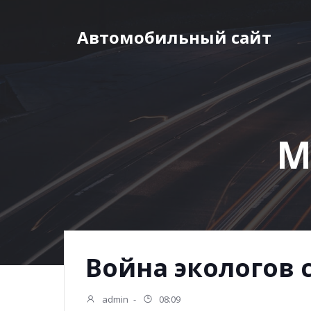
Перейти
к
Автомобильный сайт
содержимому
М
Война экологов
admin
-
08:09