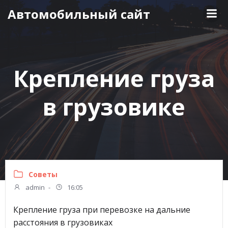
Перейти
Автомобильный сайт
к
содержимому
Крепление груза
в грузовике
Советы
admin
-
16:05
Крепление груза при перевозке на дальние
расстояния в грузовиках