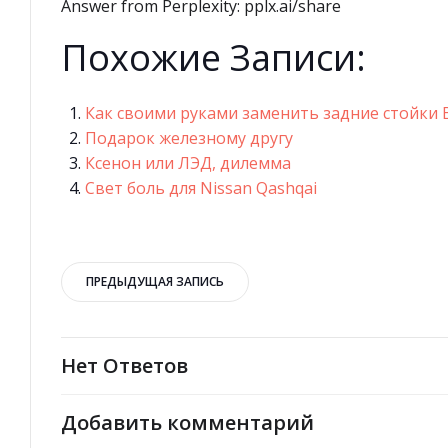
Answer from Perplexity: pplx.ai/share
Похожие Записи:
Как своими руками заменить задние стойки В
Подарок железному другу
Ксенон или ЛЭД, дилемма
Свет боль для Nissan Qashqai
Навигация
ПРЕДЫДУЩАЯ ЗАПИСЬ
по
записям
Нет Ответов
Добавить комментарий