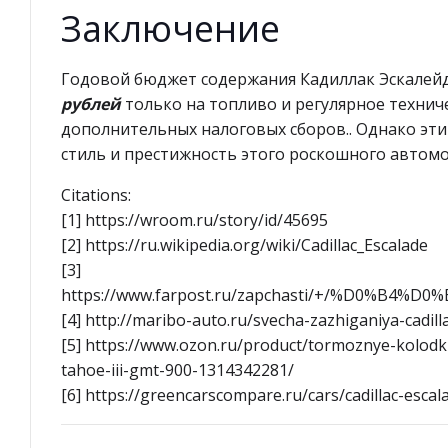
Заключение
Годовой бюджет содержания Кадиллак Эскалейд
рублей
только на топливо и регулярное технич
дополнительных налоговых сборов.. Однако эти
стиль и престижность этого роскошного автомо
Citations:
[1] https://wroom.ru/story/id/45695
[2] https://ru.wikipedia.org/wiki/Cadillac_Escalade
[3]
https://www.farpost.ru/zapchasti/+/%D0%
[4] http://maribo-auto.ru/svecha-zazhiganiya-cadill
[5] https://www.ozon.ru/product/tormoznye-kolodki-
tahoe-iii-gmt-900-1314342281/
[6] https://greencarscompare.ru/cars/cadillac-escal