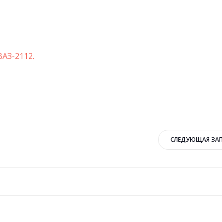
АЗ-2112.
Навигация
СЛЕДУЮЩАЯ ЗА
по
записям