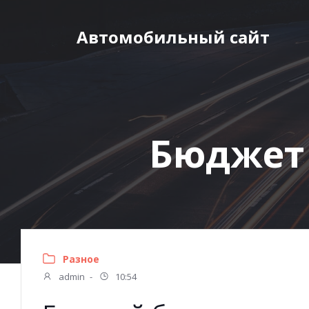
Перейти
к
Автомобильный сайт
содержимому
Бюджет 
Разное
admin
-
10:54