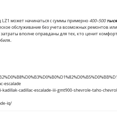
 LZ1 может начинаться с суммы примерно
400–500
тыся
еское обслуживание без учета возможных ремонтов или
 затраты вполне оправданы для тех, кто ценит комфорт
биля..
B4%D0%B2%D0%B8%D0%B3%D0%B0%D1%82%D0%B5%D0%BB%D
ac-escalade
kadillak-cadillac-escalade-iii-gmt900-shevrole-taho-chevrol
ade-iq/