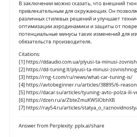
В заключении можно сказать, что внешний тюн
привлекательным для окружающих. Он позволя
различных стилевых решений и улучшает технич
оптимизации аэродинамики и защиты от повреж
потенциальные минусы таких изменений для из
обязательств производителя..
Citations:
[1] https://ddaudio.com.ua/plyusi-ta-minusi-zovni
[2] https://dd-tuning.lt/plyusi-ta-minusi-zovnishn
[3] https://rng-t.com/ru/news/what-car-tuning-is/
[4] https://avtobeginner.ru/articles/38895/6-reaso
[5] https://dacar.su/articles/tyuning-avto-polza-ili-v
[6] https://dzen.ru/a/ZbteZmuKWSlObhXB
[7] https://ray54.ru/articles/statya_o_raznovidnos
Answer from Perplexity: pplx.ai/share