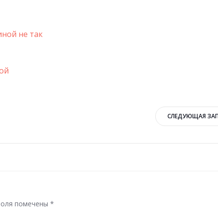
иной не так
мой
Навигация
СЛЕДУЮЩАЯ ЗА
по
записям
поля помечены
*