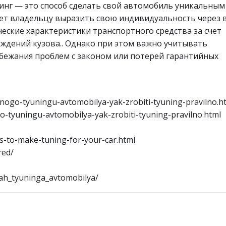
инг — это способ сделать свой автомобиль уникальным
ет владельцу выразить свою индивидуальность через 
еские характеристики транспортного средства за счет
дений кузова.. Однако при этом важно учитывать
бежания проблем с законом или потерей гарантийных
shnogo-tyuningu-avtomobilya-yak-zrobiti-tyuning-pravilno.h
ogo-tyuningu-avtomobilya-yak-zrobiti-tyuning-pravilno.html
ns-to-make-tuning-for-your-car.html
red/
tyah_tyuninga_avtomobilya/